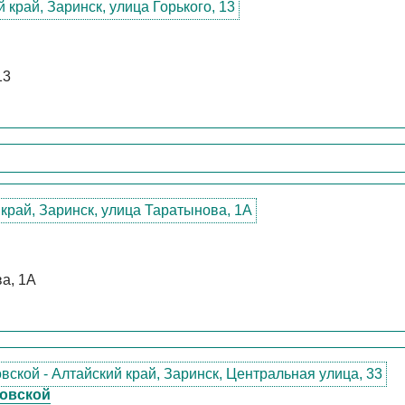
13
а, 1А
ковской