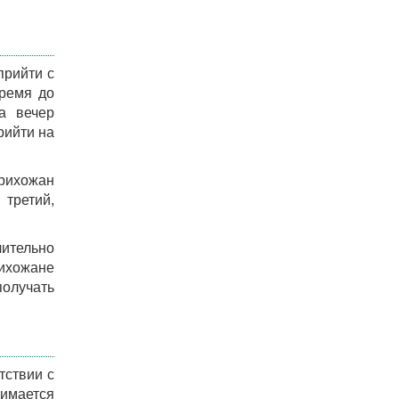
прийти с
время до
а вечер
рийти на
рихожан
 третий,
чительно
рихожане
получать
тствии с
имается