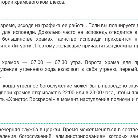
итории храмового комплекса.
ремя, исходя из графика ее работы. Если вы планируете 
о для исповеди. Довольно часто на исповедь отводится 
В большинстве храмах таинство исповеди приходится н
ужится Литургия. Поэтому желающие причаститься должны п
 храмов — 07:00 — 07:30 утра. Ворота храма для п
ужение утреннего хода включает в себя утреню, первый,
.
, когда утреннее богослужение может быть проведено зна
 двери храмов открывают в 22:00 или в 23:00 часа, чтобы п
ь «Христос Воскресе!» в момент наступления полночи и 
 вечерняя служба в церкви. Время может меняться в соотве
дения богослужений, администрированием которых зан