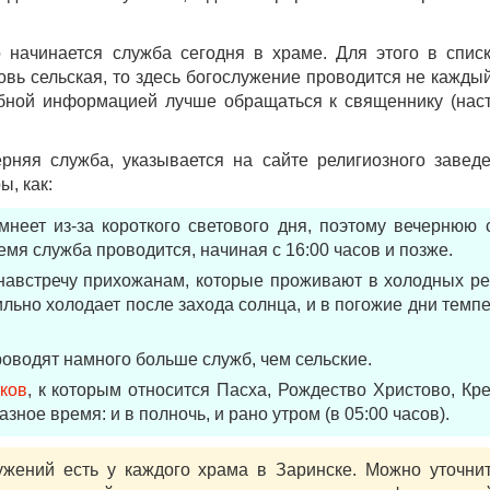
 начинается служба сегодня в храме. Для этого в спи
вь сельская, то здесь богослужение проводится не каждый
обной информацией лучше обращаться к священнику (нас
ерняя служба, указывается на сайте религиозного завед
, как:
неет из-за короткого светового дня, поэтому вечернюю 
емя служба проводится, начиная с 16:00 часов и позже.
австречу прихожанам, которые проживают в холодных ре
ильно холодает после захода солнца, и в погожие дни темп
оводят намного больше служб, чем сельские.
ков
, к которым относится Пасха, Рождество Христово, К
зное время: и в полночь, и рано утром (в 05:00 часов).
жений есть у каждого храма в Заринске. Можно уточнит