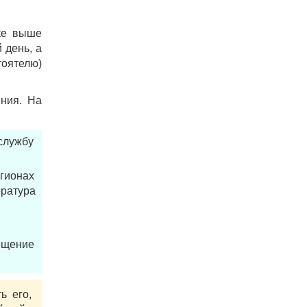
ске выше
 день, а
тоятелю)
ения. На
службу
гионах
ература
рещение
ь его,