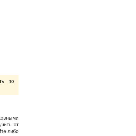
ть по
ковными
учить от
йте либо