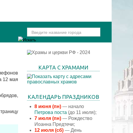
КАРТА С ХРАМАМИ
елефонов
а 12 мая
брядов,
КАЛЕНДАРЬ ПРАЗДНИКОВ
8 июня (пн)
— начало
траницу
Петрова поста
(до 11 июля);
7 июля (пн)
— Рождество
Иоанна Предтечи;
12 июля (сб)
— День