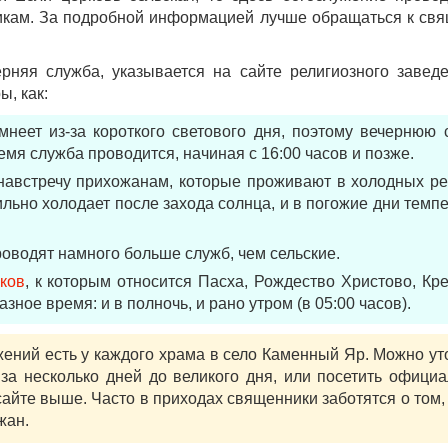
никам. За подробной информацией лучше обращаться к св
ерняя служба, указывается на сайте религиозного завед
, как:
неет из-за короткого светового дня, поэтому вечернюю 
емя служба проводится, начиная с 16:00 часов и позже.
австречу прихожанам, которые проживают в холодных ре
ильно холодает после захода солнца, и в погожие дни темп
оводят намного больше служб, чем сельские.
ков
, к которым относится Пасха, Рождество Христово, К
зное время: и в полночь, и рано утром (в 05:00 часов).
ений есть у каждого храма в село Каменный Яр. Можно ут
 за несколько дней до великого дня, или посетить офици
сайте выше. Часто в приходах священники заботятся о том,
жан.