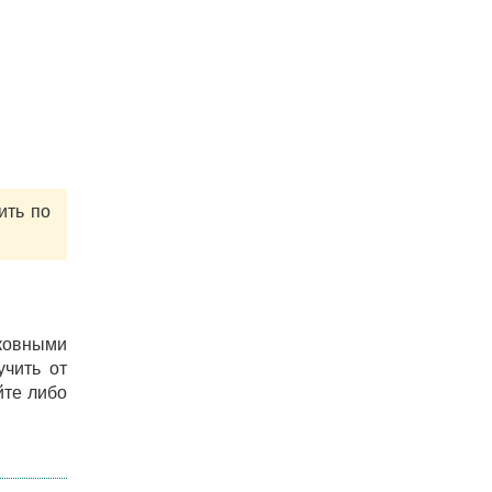
ить по
ковными
учить от
йте либо