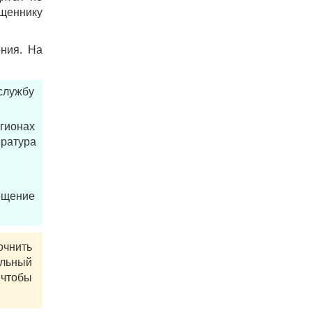
ященнику
ения. На
службу
гионах
ература
рещение
очнить
альный
 чтобы