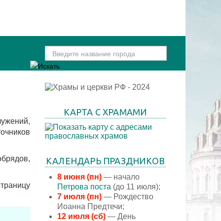
КАРТА С ХРАМАМИ
ужений,
точников
брядов,
КАЛЕНДАРЬ ПРАЗДНИКОВ
8 июня (пн)
— начало
страницу
Петрова поста
(до 11 июля);
7 июля (пн)
— Рождество
Иоанна Предтечи;
12 июля (сб)
— День