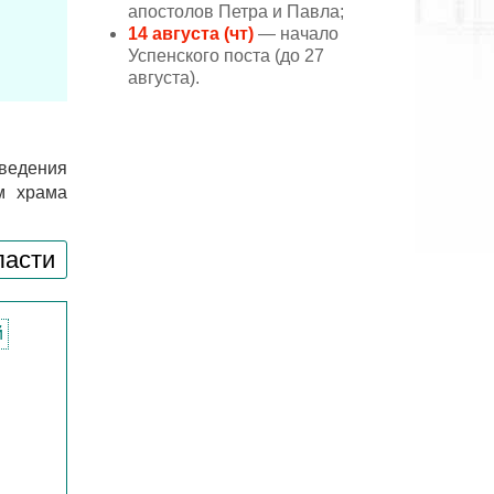
апостолов Петра и Павла;
14 августа (чт)
— начало
Успенского поста (до 27
августа).
ведения
м храма
ласти