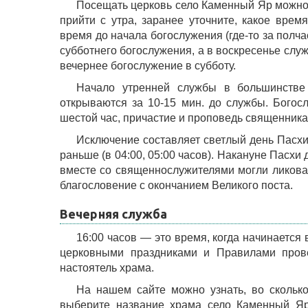
Посещать церковь село Каменный Яр можно 
прийти с утра, заранее уточните, какое врем
время до начала богослужения (где-то за полч
субботнего богослужения, а в воскресенье сл
вечернее богослужение в субботу.
Начало утренней службы в большинстве
открываются за 10-15 мин. до службы. Богосл
шестой час, причастие и проповедь священника
Исключение составляет светлый день Пасхи
раньше (в 04:00, 05:00 часов). Накануне Пасхи
вместе со священнослужителями могли ликоват
благословение с окончанием Великого поста.
Вечерняя служба
16:00 часов — это время, когда начинается
церковными праздниками и Правилами прове
настоятель храма.
На нашем сайте можно узнать, во сколько
выберите название храма село Каменный Яр.