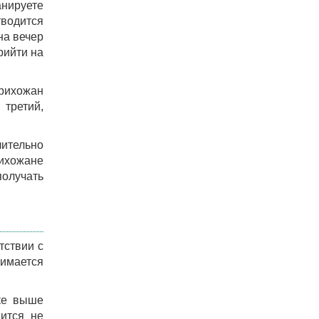
анируете
тводится
на вечер
рийти на
рихожан
 третий,
чительно
рихожане
получать
тствии с
имается
ске выше
дится не