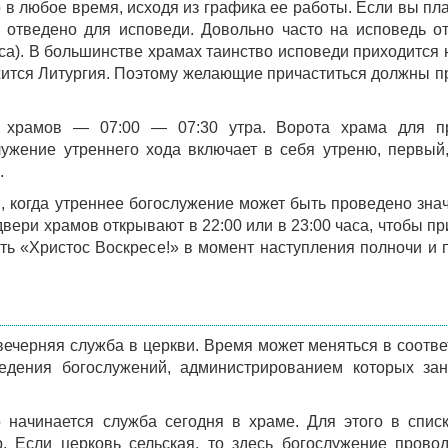
в любое время, исходя из графика ее работы. Если вы пл
я отведено для исповеди. Довольно часто на исповедь о
аса). В большинстве храмах таинство исповеди приходится 
ужится Литургия. Поэтому желающие причаститься должны п
 храмов — 07:00 — 07:30 утра. Ворота храма для п
ужение утреннего хода включает в себя утреню, первый,
.
, когда утреннее богослужение может быть проведено зна
 двери храмов открывают в 22:00 или в 23:00 часа, чтобы п
ь «Христос Воскресе!» в момент наступления полночи и 
 вечерняя служба в церкви. Время может меняться в соотве
дения богослужений, администрированием которых зан
 начинается служба сегодня в храме. Для этого в спи
 Если церковь сельская, то здесь богослужение прово