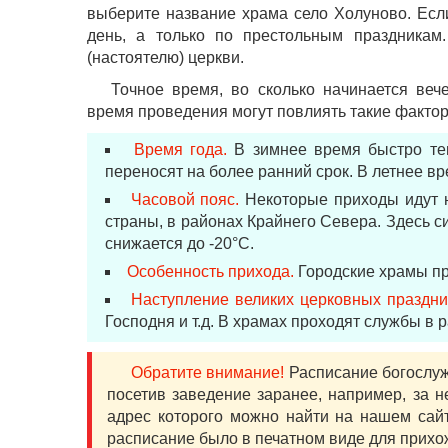
выберите название храма село Холуново. Если
день, а только по престольным праздника
(настоятелю) церкви.
Точное время, во сколько начинается веч
время проведения могут повлиять такие факторы
Время года.
В зимнее время быстро тем
переносят на более ранний срок. В летнее вр
Часовой пояс.
Некоторые приходы идут н
страны, в районах Крайнего Севера. Здесь с
снижается до -20°С.
Особенность прихода.
Городские храмы пр
Наступление великих церковных праздни
Господня и т.д. В храмах проходят службы в ра
Обратите внимание!
Расписание богослуже
посетив заведение заранее, например, за н
адрес которого можно найти на нашем сайт
расписание было в печатном виде для прихо