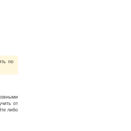
ить по
ковными
учить от
йте либо