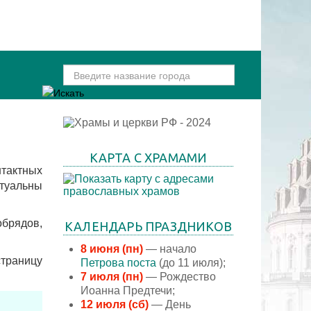
КАРТА С ХРАМАМИ
нтактных
ктуальны
брядов,
КАЛЕНДАРЬ ПРАЗДНИКОВ
8 июня (пн)
— начало
траницу
Петрова поста
(до 11 июля);
7 июля (пн)
— Рождество
Иоанна Предтечи;
12 июля (сб)
— День