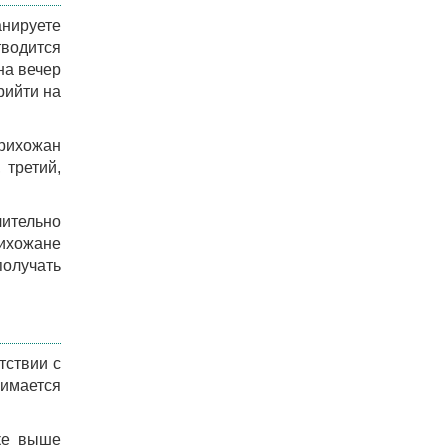
анируете
тводится
на вечер
рийти на
рихожан
 третий,
чительно
рихожане
получать
тствии с
имается
ске выше