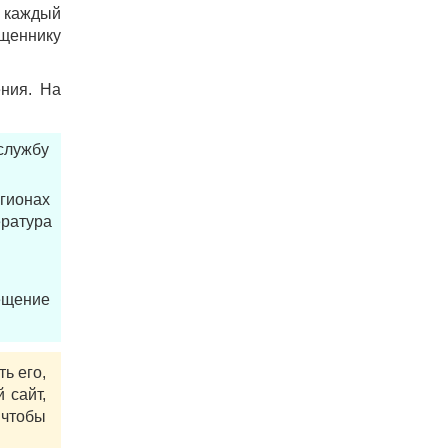
е каждый
щеннику
ения. На
службу
гионах
ература
рещение
ь его,
 сайт,
 чтобы