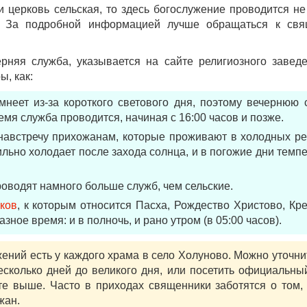
 церковь сельская, то здесь богослужение проводится н
м. За подробной информацией лучше обращаться к свя
ерняя служба, указывается на сайте религиозного завед
, как:
неет из-за короткого светового дня, поэтому вечернюю 
емя служба проводится, начиная с 16:00 часов и позже.
австречу прихожанам, которые проживают в холодных ре
ильно холодает после захода солнца, и в погожие дни темп
оводят намного больше служб, чем сельские.
ков
, к которым относится Пасха, Рождество Христово, К
зное время: и в полночь, и рано утром (в 05:00 часов).
ний есть у каждого храма в село Холуново. Можно уточнит
есколько дней до великого дня, или посетить официальный
е выше. Часто в приходах священники заботятся о том,
жан.