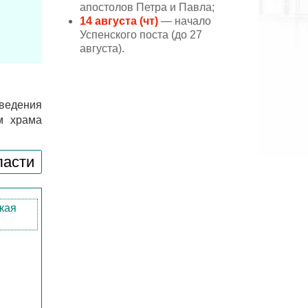
апостолов Петра и Павла;
14 августа (чт)
— начало
Успенского поста (до 27
августа).
ведения
м храма
ласти