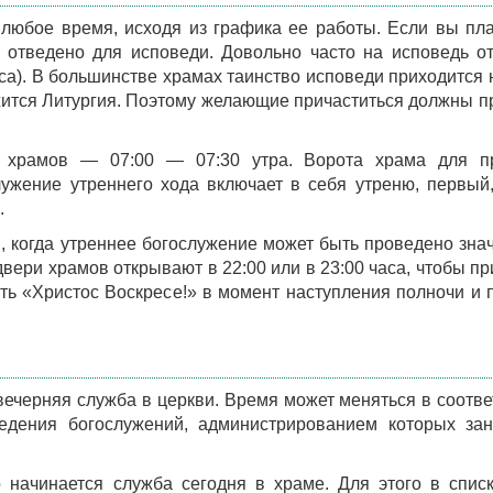
любое время, исходя из графика ее работы. Если вы пл
я отведено для исповеди. Довольно часто на исповедь о
аса). В большинстве храмах таинство исповеди приходится 
ужится Литургия. Поэтому желающие причаститься должны п
 храмов — 07:00 — 07:30 утра. Ворота храма для п
ужение утреннего хода включает в себя утреню, первый,
.
, когда утреннее богослужение может быть проведено зна
 двери храмов открывают в 22:00 или в 23:00 часа, чтобы п
ь «Христос Воскресе!» в момент наступления полночи и 
 вечерняя служба в церкви. Время может меняться в соотве
дения богослужений, администрированием которых зан
 начинается служба сегодня в храме. Для этого в спи