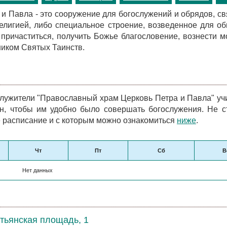
 и Павла - это сооружение для богослужений и обрядов, с
елигией, либо специальное строение, возведенное для о
 причаститься, получить Божье благословение, вознести м
ником Святых Таинств.
лужители "Православный храм Церковь Петра и Павла" у
н, чтобы им удобно было совершать богослужения. Не с
е расписание и с которым можно ознакомиться
ниже
.
Чт
Пт
Сб
В
Нет данных
стьянская площадь, 1