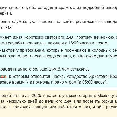
начинается служба сегодня в храме, а за подробной инф
еркви.
ерняя служба, указывается на сайте религиозного завед
, как:
неет из-за короткого светового дня, поэтому вечернюю 
емя служба проводится, начиная с 16:00 часов и позже.
австречу прихожанам, которые проживают в холодных ре
ильно холодает после захода солнца, и в погожие дни темп
оводят намного больше служб, чем сельские.
ков
, к которым относится Пасха, Рождество Христово, К
зное время: и в полночь, и рано утром (в 05:00 часов).
ений на август 2026 года есть у каждого храма. Можно ут
 за несколько дней до великого дня, или посетить офици
асто в приходах священники заботятся о том, чтобы расп