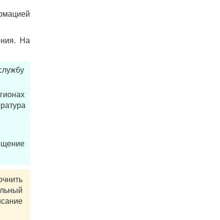
ормацией
ения. На
службу
гионах
ература
рещение
очнить
альный
исание