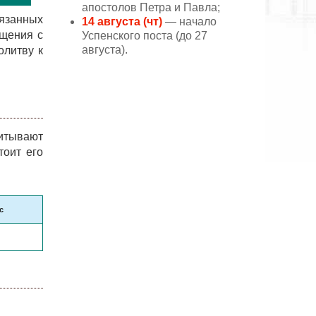
апостолов Петра и Павла;
вязанных
14 августа (чт)
— начало
бщения с
Успенского поста (до 27
августа).
олитву к
читывают
тоит его
с