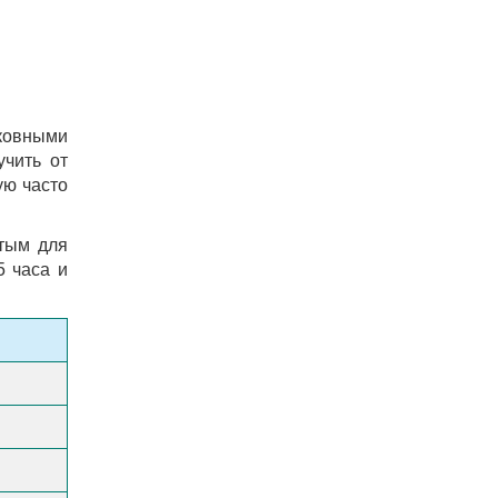
ковными
учить от
ую часто
ятым для
5 часа и