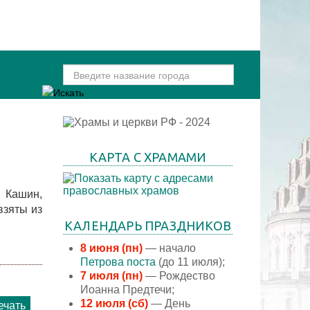
КАРТА С ХРАМАМИ
, Кашин,
взяты из
КАЛЕНДАРЬ ПРАЗДНИКОВ
8 июня (пн)
— начало
Петрова поста
(до 11 июля);
7 июля (пн)
— Рождество
Иоанна Предтечи;
12 июля (сб)
— День
ечать