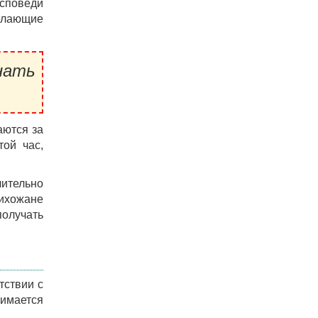
споведи
елающие
нать
аются за
той час,
чительно
рихожане
получать
тствии с
имается