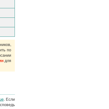
ников,
ить по
сании
ин
для
ше
. Если
исповедь