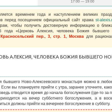
17:00 — 19:00
яется временем года и наступлением великих празд
тив перед посещением официальный сайт храма
st-alexis.
рам, чтобы получить достоверную информацию о ближ
26 года «Церковь Алексия, человека Божия бывшего 
 Красносельский пер., 3, стр. 1, Москва
для рационал
КОВЬ АЛЕКСИЯ, ЧЕЛОВЕКА БОЖИЯ БЫВШЕГО НО
я бывшего Ново-Алексеевского монастыря можно в любо
. Если вы планируете прийти с утра, заранее уточните, как
ведь отводится время до начала богослужения (где-то за п
риходится на вечер субботнего богослужения, а в вос
ться должны прийти на вечернее богослужение в субботу.