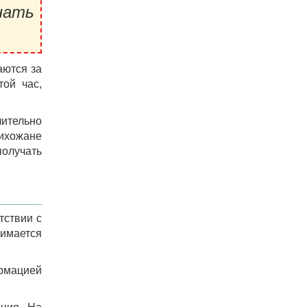
нать
аются за
той час,
чительно
рихожане
получать
тствии с
имается
ормацией