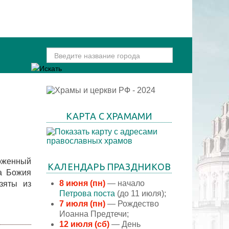
КАРТА С ХРАМАМИ
ложенный
КАЛЕНДАРЬ ПРАЗДНИКОВ
ка Божия
8 июня (пн)
— начало
зяты из
Петрова поста
(до 11 июля);
7 июля (пн)
— Рождество
Иоанна Предтечи;
12 июля (сб)
— День