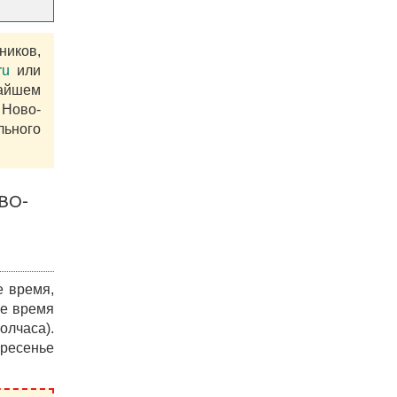
ников,
ru
или
айшем
Ново-
ьного
ВО-
е время,
ое время
олчаса).
кресенье