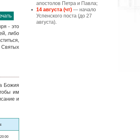
апостолов Петра и Павла;
14 августа (чт)
— начало
Успенского поста (до 27
ечать
августа).
ря - это
ей, либо
ститься,
м Святых
ка Божия
чтобы им
исание и
с
 20:00