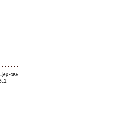
 Церковь
3с1.