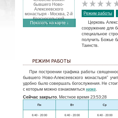
Режим работы
Церковь Алекс
Показать на карте ↓
сооружение для б
специальное стро
получить Божье б
Таинств.
РЕЖИМ РАБОТЫ
При построении графика работы священнос
бывшего Ново-Алексеевского монастыря" учи
удобно было совершать богослужения. Не стоит
с которым можно ознакомиться
ниже
.
Сейчас закрыто
. Местное время 23:53:28
Пн
Вт
Ср
6:40 - 20:00
6:40 - 20:00
6:40 - 20:00