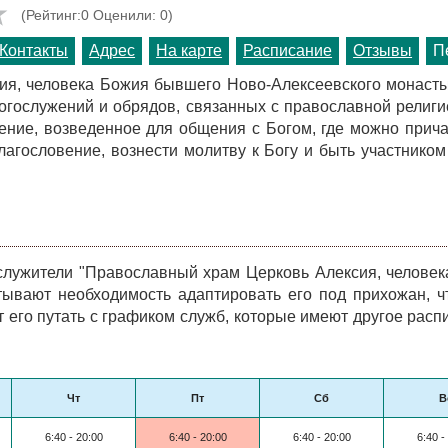
(Рейтинг:0 Оценили: 0)
Контакты
Адрес
На карте
Расписание
Отзывы
П
ия, человека Божия бывшего Ново-Алексеевского монасты
огослужений и обрядов, связанных с православной религи
ение, возведенное для общения с Богом, где можно прича
лагословение, вознести молитву к Богу и быть участнико
лужители "Православный храм Церковь Алексия, челове
тывают необходимость адаптировать его под прихожан, 
 его путать с графиком служб, которые имеют другое расп
Чт
Пт
Сб
В
6:40 - 20:00
6:40 - 20:00
6:40 - 20:00
6:40 -