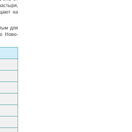
настыря,
щают на
ятым для
о Ново-