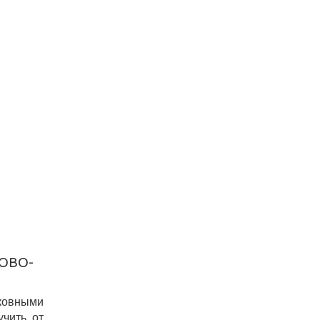
ОВО-
ковными
учить от