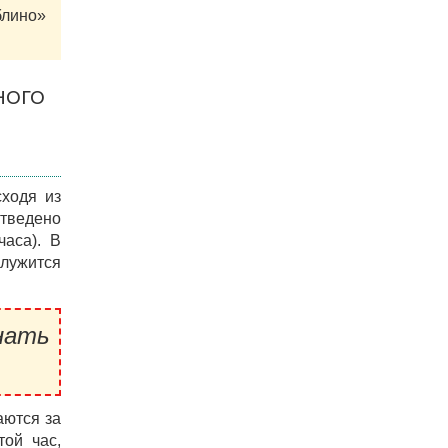
блино»
НОГО
ходя из
отведено
часа). В
служится
нать
аются за
той час,