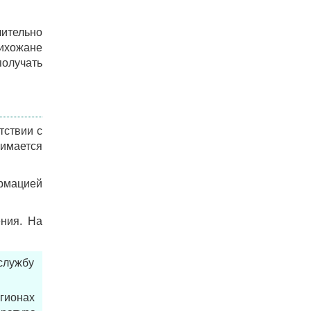
чительно
рихожане
получать
тствии с
имается
ормацией
ения. На
службу
гионах