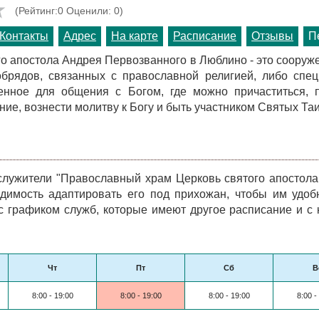
(Рейтинг:0 Оценили: 0)
Контакты
Адрес
На карте
Расписание
Отзывы
П
го апостола Андрея Первозванного в Люблино - это сооруж
обрядов, связанных с православной религией, либо спе
денное для общения с Богом, где можно причаститься, 
ие, вознести молитву к Богу и быть участником Святых Таи
лужители "Православный храм Церковь святого апостол
димость адаптировать его под прихожан, чтобы им удо
 с графиком служб, которые имеют другое расписание и с
Чт
Пт
Сб
В
8:00 - 19:00
8:00 - 19:00
8:00 - 19:00
8:00 -