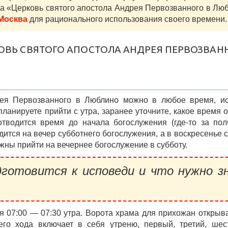
да «Церковь святого апостола Андрея Первозванного в Лю
 Москва
для рационального использования своего времени.
КОВЬ СВЯТОГО АПОСТОЛА АНДРЕЯ ПЕРВОЗВАН
рея Первозванного в Люблино можно в любое время, ис
планируете прийти с утра, заранее уточните, какое время 
тводится время до начала богослужения (где-то за пол
ится на вечер субботнего богослужения, а в воскресенье 
ны прийти на вечернее богослужение в субботу.
готовится к исповеди и что нужно з
 07:00 — 07:30 утра. Ворота храма для прихожан открыв
его хода включает в себя утреню, первый, третий, шес