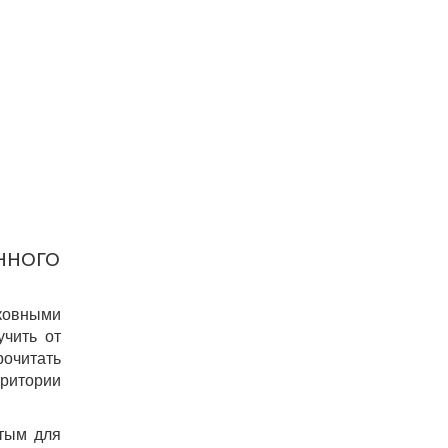
ННОГО
ковными
учить от
рочитать
рритории
ятым для