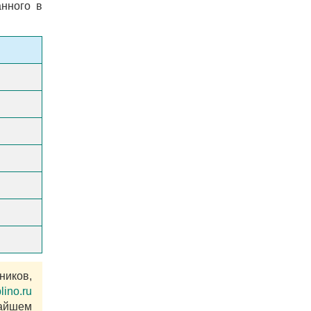
анного в
ников,
ino.ru
жайшем