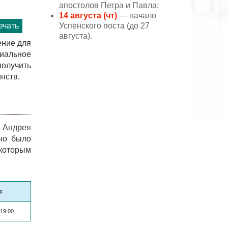
апостолов Петра и Павла;
14 августа (чт)
— начало
Успенского поста (до 27
ечать
августа).
ение для
циальное
получить
нств.
а Андрея
бно было
 которым
с
 19:00