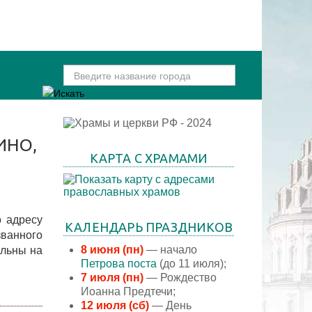
ИНО,
КАРТА С ХРАМАМИ
о адресу
КАЛЕНДАРЬ ПРАЗДНИКОВ
званного
8 июня (пн)
— начало
альны на
Петрова поста
(до 11 июля);
7 июля (пн)
— Рождество
Иоанна Предтечи;
12 июля (сб)
— День