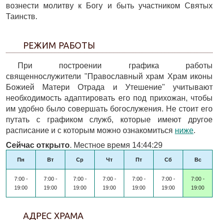
вознести молитву к Богу и быть участником Святых
Таинств.
РЕЖИМ РАБОТЫ
При построении графика работы
священнослужители "Православный храм Храм иконы
Божией Матери Отрада и Утешение" учитывают
необходимость адаптировать его под прихожан, чтобы
им удобно было совершать богослужения. Не стоит его
путать с графиком служб, которые имеют другое
расписание и с которым можно ознакомиться
ниже
.
Сейчас открыто
. Местное время 14:44:29
Пн
Вт
Ср
Чт
Пт
Сб
Вс
7:00 -
7:00 -
7:00 -
7:00 -
7:00 -
7:00 -
7:00 -
19:00
19:00
19:00
19:00
19:00
19:00
19:00
АДРЕС ХРАМА