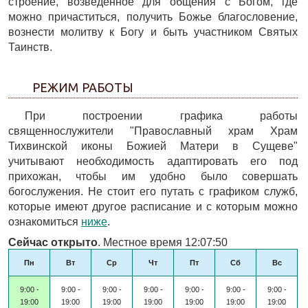
строение, возведенное для общения с Богом, где
можно причаститься, получить Божье благословение,
вознести молитву к Богу и быть участником Святых
Таинств.
РЕЖИМ РАБОТЫ
При построении графика работы
священнослужители "Православный храм Храм
Тихвинской иконы Божией Матери в Сущеве"
учитывают необходимость адаптировать его под
прихожан, чтобы им удобно было совершать
богослужения. Не стоит его путать с графиком служб,
которые имеют другое расписание и с которым можно
ознакомиться
ниже
.
Сейчас открыто
. Местное время 12:07:50
Пн
Вт
Ср
Чт
Пт
Сб
Вс
9:00 -
9:00 -
9:00 -
9:00 -
9:00 -
9:00 -
9:00 -
19:00
19:00
19:00
19:00
19:00
19:00
19:00