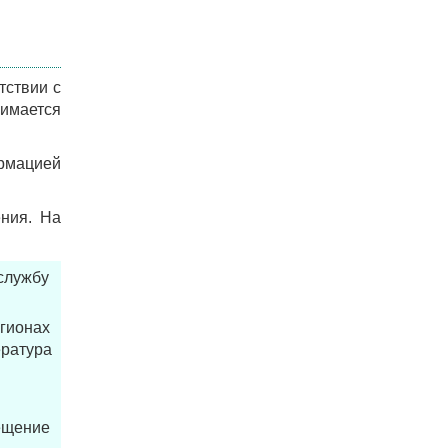
тствии с
имается
ормацией
ения. На
службу
гионах
ература
рещение