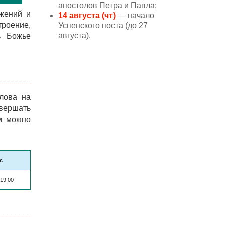
апостолов Петра и Павла;
жений и
14 августа (чт)
— начало
роение,
Успенского поста (до 27
августа).
ь Божье
лова на
вершать
ым можно
с
 19:00