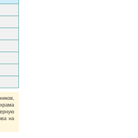
ников,
храма
ерную
ова на