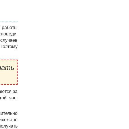
 работы
споведи.
 случаев
 Поэтому
нать
аются за
той час,
чительно
рихожане
получать