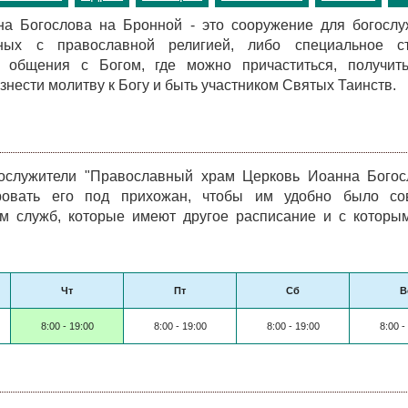
на Богослова на Бронной - это сооружение для богослу
нных с православной религией, либо специальное ст
 общения с Богом, где можно причаститься, получит
знести молитву к Богу и быть участником Святых Таинств.
ослужители "Православный храм Церковь Иоанна Богос
ровать его под прихожан, чтобы им удобно было со
ком служб, которые имеют другое расписание и с котор
Чт
Пт
Сб
В
8:00 - 19:00
8:00 - 19:00
8:00 - 19:00
8:00 -