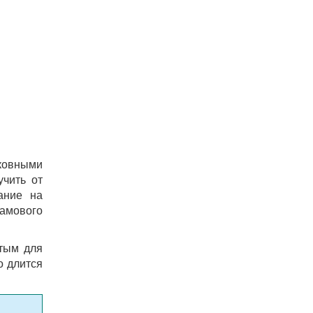
ковными
учить от
ание на
рамового
ятым для
о длится