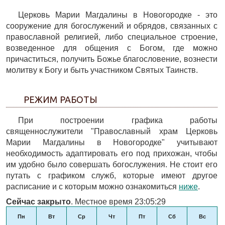
Церковь Марии Магдалины в Новогородке - это
сооружение для богослужений и обрядов, связанных с
православной религией, либо специальное строение,
возведенное для общения с Богом, где можно
причаститься, получить Божье благословение, вознести
молитву к Богу и быть участником Святых Таинств.
РЕЖИМ РАБОТЫ
При построении графика работы
священнослужители "Православный храм Церковь
Марии Магдалины в Новогородке" учитывают
необходимость адаптировать его под прихожан, чтобы
им удобно было совершать богослужения. Не стоит его
путать с графиком служб, которые имеют другое
расписание и с которым можно ознакомиться
ниже
.
Сейчас закрыто
. Местное время 23:05:29
Пн
Вт
Ср
Чт
Пт
Сб
Вс