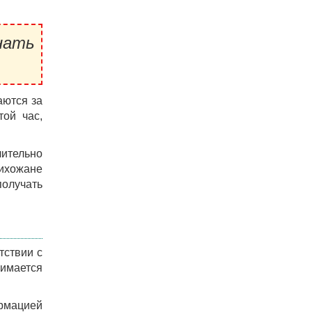
нать
аются за
той час,
чительно
рихожане
получать
тствии с
имается
ормацией