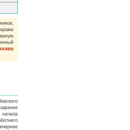
ников,
храма
ерную
венный
Москва
евского
 заранее
 начала
бботнего
вечернее