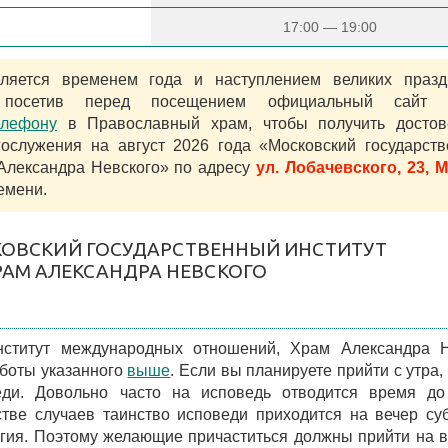
17:00 — 19:00
яется временем года и наступлением великих празд
 посетив перед посещением официальный сайт 
елефону
в Православный храм, чтобы получить достов
служения на август 2026 года «Московский государст
Александра Невского» по адресу
ул. Лобачевского, 23, 
емени.
СКОВСКИЙ ГОСУДАРСТВЕННЫЙ ИНСТИТУТ
АМ АЛЕКСАНДРА НЕВСКОГО
нститут международных отношений, Храм Александра Н
аботы указанного
выше
. Если вы планируете прийти с утра,
еди. Довольно часто на исповедь отводится время до
стве случаев таинство исповеди приходится на вечер су
ргия. Поэтому желающие причаститься должны прийти на 