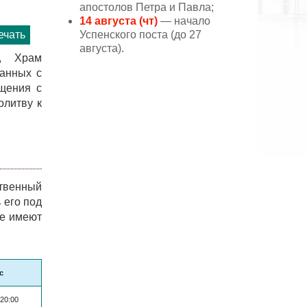
апостолов Петра и Павла;
14 августа (чт)
— начало
Успенского поста (до 27
ечать
августа).
й, Храм
занных с
бщения с
олитву к
твенный
 его под
ые имеют
с
 20:00