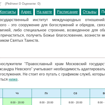
(Рейтинг:0 Оценили: 0)
Контакты
Адрес
На карте
Расписание
Отзывы
П
государственный институт международных отношени
ого - это сооружение для богослужений и обрядов, свя
лигией, либо специальное строение, возведенное для о
 причаститься, получить Божье благословение, вознести м
ником Святых Таинств.
ослужители "Православный храм Московский государс
сандра Невского" учитывают необходимость адаптировать
гослужения. Не стоит его путать с графиком служб, котор
иться
ниже
.
Чт
Пт
Сб
В
8:00 - 20:00
8:00 - 20:00
8:00 - 20:00
8:00 -