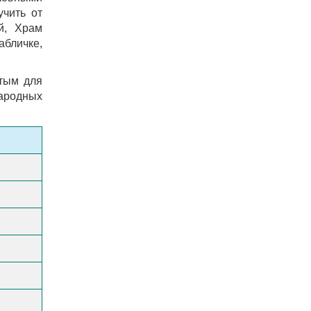
учить от
й, Храм
абличке,
ятым для
народных