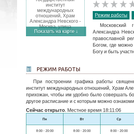
Режим работы
Московский 
Показать на карте ↓
Александра Невск
православной ре
Богом, где можно
Богу и быть участ
РЕЖИМ РАБОТЫ
При построении графика работы священн
институт международных отношений, Храм Алек
прихожан, чтобы им удобно было совершать бо
другое расписание и с которым можно ознаком
Сейчас открыто
. Местное время 18:11:06
Пн
Вт
Ср
8:00 - 20:00
8:00 - 20:00
8:00 - 20:00