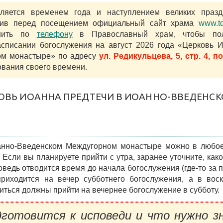
яется временем года и наступлением великих празд
етив перед посещением официальный сайт храма
www.to
нить по
телефону
в Православный храм, чтобы пол
писании богослужения на август 2026 года «Церковь 
ом монастыре» по адресу
ул. Редикульцева, 5, стр. 4, п
вания своего времени.
КОВЬ ИОАННА ПРЕДТЕЧИ В ИОАННО-ВВЕДЕНС
анно-Введенском Междугорном монастыре можно в любое
. Если вы планируете прийти с утра, заранее уточните, как
ведь отводится время до начала богослужения (где-то за п
риходится на вечер субботнего богослужения, а в вос
ться должны прийти на вечернее богослужение в субботу.
готовится к исповеди и что нужно з