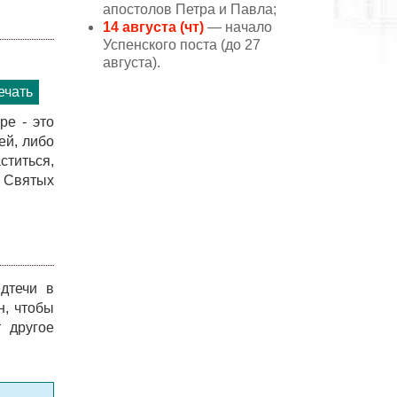
апостолов Петра и Павла;
14 августа (чт)
— начало
Успенского поста (до 27
августа).
ечать
е - это
ей, либо
ститься,
м Святых
дтечи в
н, чтобы
 другое