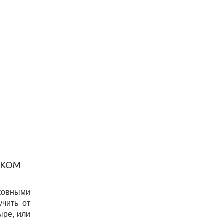
СКОМ
ковными
учить от
ыре, или