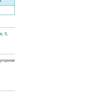
с
, 5,
дугорном