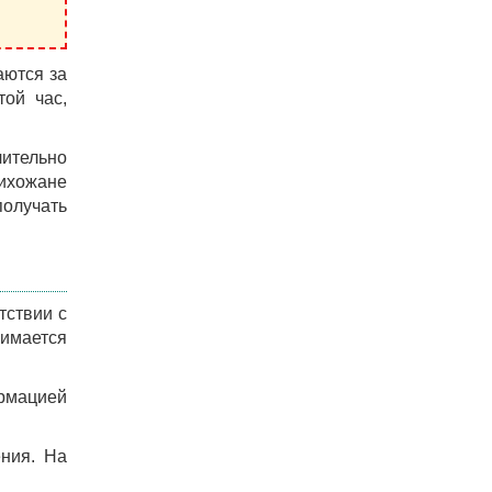
аются за
той час,
чительно
рихожане
получать
тствии с
имается
ормацией
ения. На