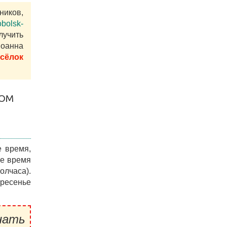
ников,
bolsk-
учить
Иоанна
осёлок
КОМ
 время,
ое время
олчаса).
кресенье
нать