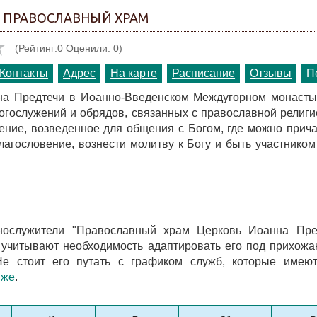
- ПРАВОСЛАВНЫЙ ХРАМ
(Рейтинг:0 Оценили: 0)
Контакты
Адрес
На карте
Расписание
Отзывы
П
на Предтечи в Иоанно-Введенском Междугорном монастыр
огослужений и обрядов, связанных с православной религи
ение, возведенное для общения с Богом, где можно прича
лагословение, вознести молитву к Богу и быть участнико
нослужители "Православный храм Церковь Иоанна Пре
учитывают необходимость адаптировать его под прихожа
е стоит его путать с графиком служб, которые имеют
иже
.