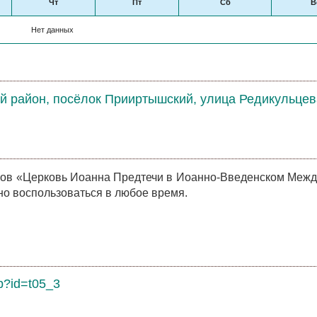
Чт
Пт
Сб
В
Нет данных
й район, посёлок Прииртышский, улица Редикульцева
ов «Церковь Иоанна Предтечи в Иоанно-Введенском Меж
о воспользоваться в любое время.
hp?id=t05_3