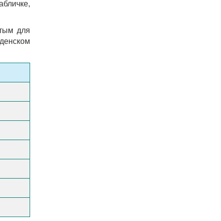
бличке,
ятым для
денском