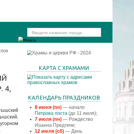
ёлок
КАРТА С ХРАМАМИ
ИЙ
 4,
КАЛЕНДАРЬ ПРАЗДНИКОВ
8 июня (пн)
— начало
тышский
Петрова поста
(до 11 июля);
тышский,
7 июля (пн)
— Рождество
дугорном
Иоанна Предтечи;
.
12 июля (сб)
— День