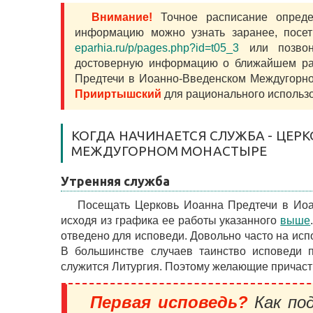
Внимание!
Точное расписание определ
информацию можно узнать заранее, пос
eparhia.ru/p/pages.php?id=t05_3
или позво
достоверную информацию о ближайшем рас
Предтечи в Иоанно-Введенском Междугорн
Прииртышский
для рационального использо
КОГДА НАЧИНАЕТСЯ СЛУЖБА - ЦЕР
МЕЖДУГОРНОМ МОНАСТЫРЕ
Утренняя служба
Посещать Церковь Иоанна Предтечи в Ио
исходя из графика ее работы указанного
выше
отведено для исповеди. Довольно часто на испо
В большинстве случаев таинство исповеди п
служится Литургия. Поэтому желающие причасти
Первая исповедь?
Как под