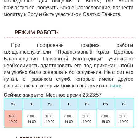
возведенное для общения с Богом, где можно
причаститься, получить Божье благословение, вознести
молитву к Богу и быть участником Святых Таинств.
РЕЖИМ РАБОТЫ
При построении графика работы
священнослужители "Православный храм Церковь
Благовещения Пресвятой Богородицы" учитывают
необходимость адаптировать его под прихожан, чтобы
им удобно было совершать богослужения. Не стоит его
путать с графиком служб, которые имеют другое
расписание и с которым можно ознакомиться
ниже
.
Сейчас закрыто
. Местное время 23:23:57
Пн
Вт
Ср
Чт
Пт
Сб
Вс
8:00 -
8:00 -
8:00 -
8:00 -
8:00 -
8:00 -
8:00 -
19:00
19:00
19:00
19:00
19:00
19:00
19:00