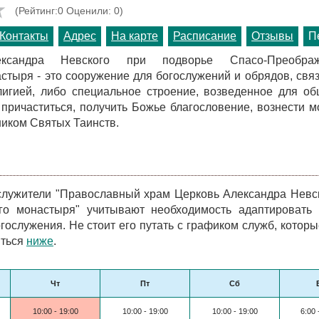
(Рейтинг:0 Оценили: 0)
Контакты
Адрес
На карте
Расписание
Отзывы
П
ксандра Невского при подворье Спасо-Преображ
стыря - это сооружение для богослужений и обрядов, свя
лигией, либо специальное строение, возведенное для о
 причаститься, получить Божье благословение, вознести м
ником Святых Таинств.
лужители "Православный храм Церковь Александра Невс
го монастыря" учитывают необходимость адаптировать 
гослужения. Не стоит его путать с графиком служб, котор
иться
ниже
.
Чт
Пт
Сб
10:00 - 19:00
10:00 - 19:00
10:00 - 19:00
6:00 