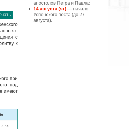
апостолов Петра и Павла;
14 августа (чт)
— начало
Успенского поста (до 27
ечать
августа).
енского
занных с
бщения с
олитву к
кого при
его под
ые имеют
Вс
- 21:00