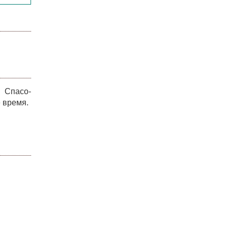
 Спасо-
 время.