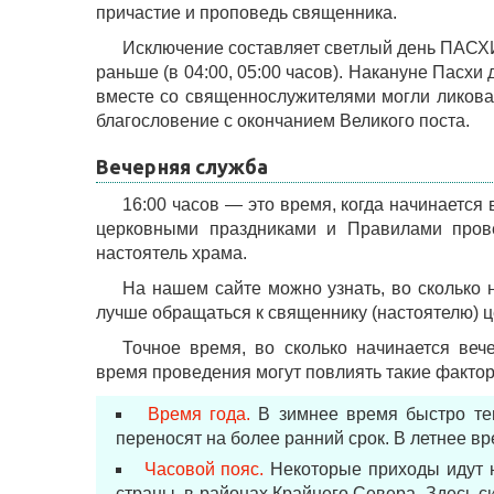
причастие и проповедь священника.
Исключение составляет светлый день ПАСХИ
раньше (в 04:00, 05:00 часов). Накануне Пасхи
вместе со священнослужителями могли ликоват
благословение с окончанием Великого поста.
Вечерняя служба
16:00 часов — это время, когда начинается
церковными праздниками и Правилами прове
настоятель храма.
На нашем сайте можно узнать, во сколько 
лучше обращаться к священнику (настоятелю) ц
Точное время, во сколько начинается веч
время проведения могут повлиять такие факторы
Время года.
В зимнее время быстро тем
переносят на более ранний срок. В летнее вр
Часовой пояс.
Некоторые приходы идут н
страны, в районах Крайнего Севера. Здесь с