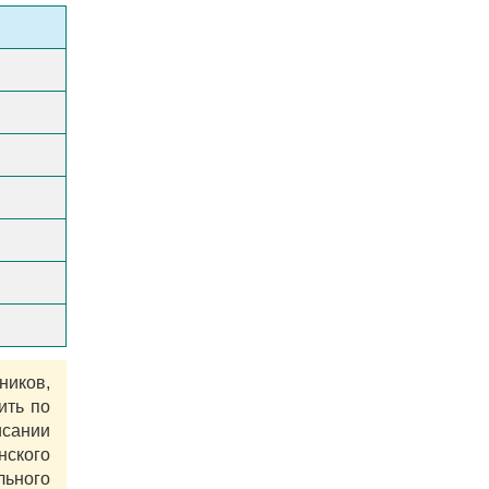
ников,
ить по
сании
нского
ьного