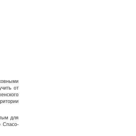
ковными
учить от
енского
ритории
ятым для
е Спасо-