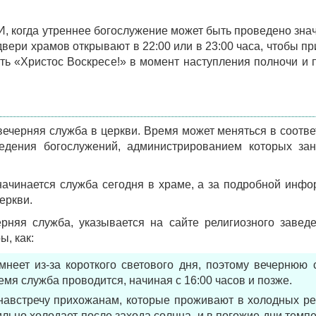
, когда утреннее богослужение может быть проведено зна
 двери храмов открывают в 22:00 или в 23:00 часа, чтобы п
ь «Христос Воскресе!» в момент наступления полночи и 
 вечерняя служба в церкви. Время может меняться в соотве
дения богослужений, администрированием которых зан
начинается служба сегодня в храме, а за подробной инф
еркви.
ерняя служба, указывается на сайте религиозного завед
, как:
неет из-за короткого светового дня, поэтому вечернюю 
емя служба проводится, начиная с 16:00 часов и позже.
австречу прихожанам, которые проживают в холодных ре
ильно холодает после захода солнца, и в погожие дни темп