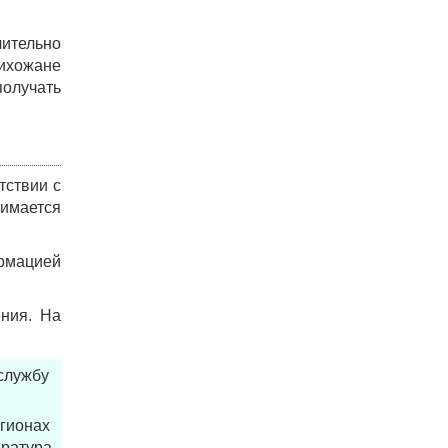
чительно
рихожане
получать
тствии с
имается
ормацией
ения. На
службу
гионах
ература