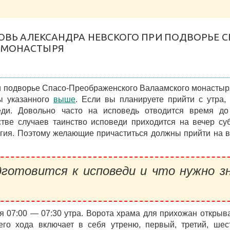
КОВЬ АЛЕКСАНДРА НЕВСКОГО ПРИ ПОДВОРЬЕ С
 МОНАСТЫРЯ
и подворье Спасо-Преображенского Валаамского монасты
ы указанного
выше
. Если вы планируете прийти с утра,
еди. Довольно часто на исповедь отводится время до
стве случаев таинство исповеди приходится на вечер су
ргия. Поэтому желающие причаститься должны прийти на 
готовится к исповеди и что нужно з
 07:00 — 07:30 утра. Ворота храма для прихожан открыв
его хода включает в себя утреню, первый, третий, шес