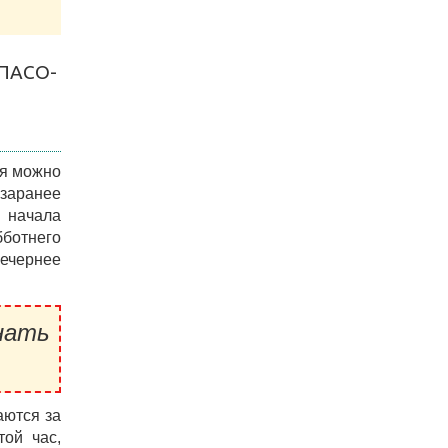
ПАСО-
ря можно
 заранее
 начала
бботнего
вечернее
нать
аются за
той час,