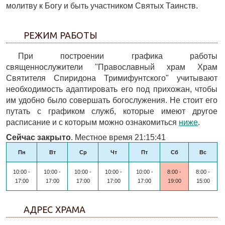
молитву к Богу и быть участником Святых Таинств.
РЕЖИМ РАБОТЫ
При построении графика работы
священнослужители "Православный храм Храм
Святителя Спиридона Тримифунтского" учитывают
необходимость адаптировать его под прихожан, чтобы
им удобно было совершать богослужения. Не стоит его
путать с графиком служб, которые имеют другое
расписание и с которым можно ознакомиться
ниже
.
Сейчас закрыто
. Местное время 21:15:41
Пн
Вт
Ср
Чт
Пт
Сб
Вс
10:00 -
10:00 -
10:00 -
10:00 -
10:00 -
8:00 -
8:00 -
17:00
17:00
17:00
17:00
17:00
19:00
15:00
АДРЕС ХРАМА